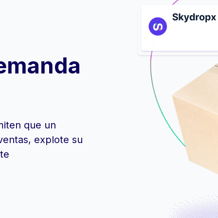
demanda
miten que un
entas, explote su
te