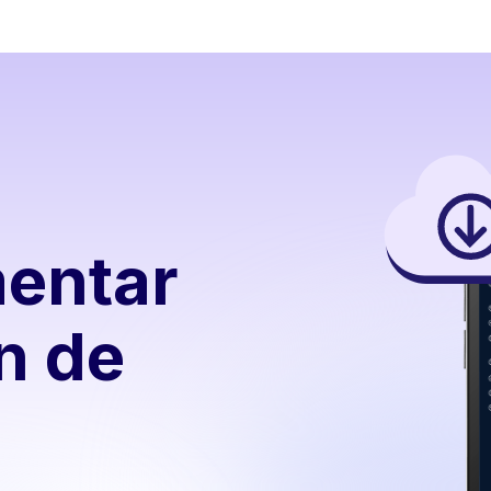
entar
ón de